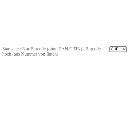
Wie
funktioniert
ein
Barcode?
CHF
0.00
0 Artikel
Startseite
/
Nur Barcode (ohne EAN/GTIN)
/
Barcode
hoch (aus Nummer von Ihnen)