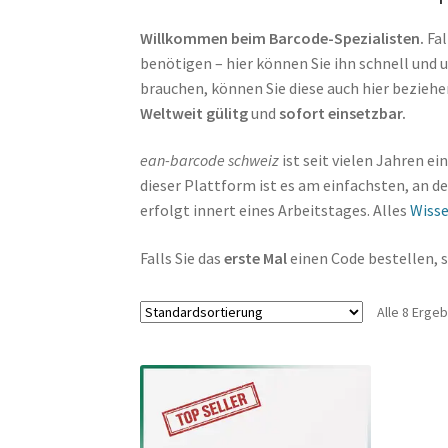
Willkommen beim Barcode-Spezialisten.
Fal
Blog
benötigen – hier können Sie ihn schnell und
brauchen, können Sie diese auch hier bezieh
Dimensionen
Weltweit gülitg
und
sofort einsetzbar.
von Codes:
1D, 2D, 3D
ean-barcode schweiz
ist seit vielen Jahren ei
dieser Plattform ist es am einfachsten, an 
Externes
erfolgt innert eines Arbeitstages. Alles
Wiss
Falls Sie das
erste Mal
einen Code bestellen, s
GS1
Digital
Link
Alle 8 Erge
Kasse
Know-
how