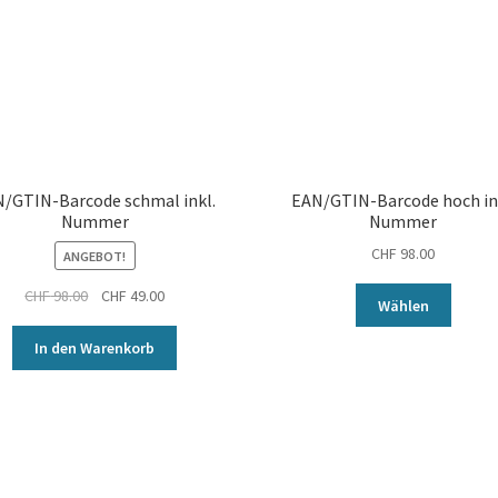
/GTIN-Barcode schmal inkl.
EAN/GTIN-Barcode hoch in
Nummer
Nummer
CHF
98.00
ANGEBOT!
Ursprünglicher
Aktueller
CHF
98.00
CHF
49.00
Wählen
Preis
Preis
war:
ist:
In den Warenkorb
CHF 98.00
CHF 49.00.