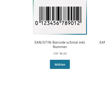
Kontakt
Kunden
Mein
Konto
EAN/GTIN-Barcode schmal inkl.
EAN
Nummer
Non-Books =
CHF
98.00
bücherähnliche
Wählen
Produkte
Order
Cancelled
Warenkorb